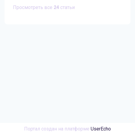
Просмотреть все
24
статьи
Портал создан на платформе
UserEcho