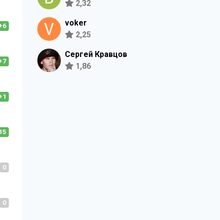
2,32
voker
+6
2,25
Сергей Кравцов
+7
1,86
+1
15
0
0