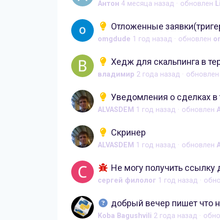
Антон
4 месяца назад
обновлен
L
Отложенные заявки(тригер
omgdude
1 год назад
обновлен
o
Хедж для скальпинга в те
владимир
2 года назад
обновле
Уведомления о сделках в 
ALVASDEM
1 год назад
обновлен
Скринер
ALVASDEM
1 год назад
обновлен
Не могу получить ссылку 
сергей филолог
1 год назад
обн
добрый вечер пишет что н
Koba Bagushvili
2 года назад
обн