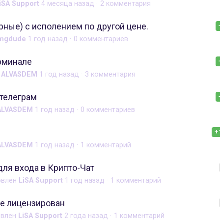
iSA Support
4 месяца назад
2 комментария
ные) с исполением по другой цене.
mgdude
1 год назад
0 комментариев
рминале
н
ALVASDEM
1 год назад
3 комментария
телеграм
ALVASDEM
1 год назад
0 комментариев
+
ALVASDEM
1 год назад
1 комментарий
для входа в Крипто-Чат
овлен
LiSA Support
1 год назад
1 комментарий
е лицензирован
овлен
LiSA Support
2 года назад
1 комментарий