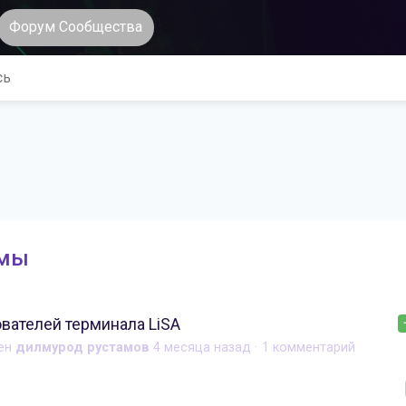
Форум Сообщества
емы
вателей терминала LiSA
ен
дилмурод рустамов
4 месяца назад
1 комментарий